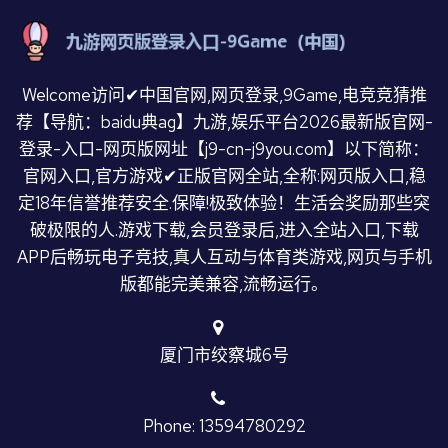
Welcome访问✔中国官网,网页登录,9Game,电竞竞猜推
荐【导航：baidu典ag】九游,娱乐平台2026最新版官网-
登录-入口-网页版网址【j9-cn-j9you.com】以下简称：
官网入口,官方游戏✔正版官网全站,全称:网页版入口,稳
定18年信誉推荐安全.保障!极致体验！生活会奖励那些突
破极限的人.游戏下载,会员登录后,进入全站入口,下载
APP后畅玩电子竞技,真人互动与体育类游戏,网页与手机
版都能完美兼容,流畅运行。
厦门市绞察城6号
Phone: 13594780292