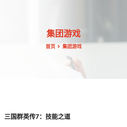
集团游戏
首页
集团游戏
三国群英传7：技能之道