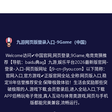
Welcome访问✔中国官网,网页登录,9Game,电竞竞猜推
荐【导航：baidu典ag】九游,娱乐平台2026最新版官网-
登录-入口-网页版网址【j9-cn-j9you.com】以下简称：
官网入口,官方游戏✔正版官网全站,全称:网页版入口,稳
定18年信誉推荐安全.保障!极致体验！生活会奖励那些突
破极限的人.游戏下载,会员登录后,进入全站入口,下载
APP后畅玩电子竞技,真人互动与体育类游戏,网页与手机
版都能完美兼容,流畅运行。