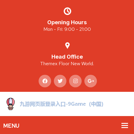
Opening Hours
Mon - Fri: 9:00 - 21:00
Head Office
Themex Floor New World.