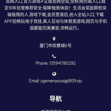
官网入口,官方游戏✔正版官网全站,全称:网页版入口,稳
定18年信誉推荐安全.保障!极致体验！生活会奖励那些突
破极限的人.游戏下载,会员登录后,进入全站入口,下载
APP后畅玩电子竞技,真人互动与体育类游戏,网页与手机
版都能完美兼容,流畅运行。
厦门市绞察城6号
Phone: 13594780292
Email: zgenrenyouxi@j909.vip
导航