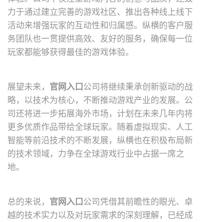
力于通过建立完善的游戏社区、推出各种线上线下
活动来增强玩家的互动性和归属感。纵横的客户服
务团队也一贯提供高效、友好的服务，确保每一位
玩家都能够获得最佳的游戏体验。
展望未来，
官网入口
公司将继续秉承创新驱动的战
略，以技术为核心，不断推动游戏产业的发展。公
司还将进一步拓展海外市场，计划在未来几年内将
更多优质作品带给全球玩家。随着虚拟现实、人工
智能等前沿技术的不断发展，纵横也在积极布局新
的技术领域，力争在全球游戏行业中占据一席之
地。
总的来说，
官网入口
公司凭借其前瞻性的眼光、卓
越的技术实力以及对玩家需求的深刻理解，已经成