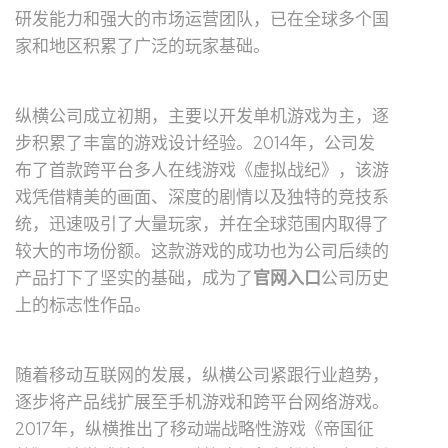
研发能力和强大的市场运营团队，已在全球多个国
家和地区积累了广泛的玩家基础。
纵横公司成立初期，主要以开发单机游戏为主，逐
步积累了丰富的游戏设计经验。2014年，公司发
布了首款跨平台多人在线游戏《虚拟战纪》，该游
戏凭借精美的画面、深度的剧情以及独特的竞技系
统，迅速吸引了大量玩家，并在全球范围内取得了
较大的市场份额。这款游戏的成功也为公司后续的
产品打下了坚实的基础，成为了
官网入口
公司历史
上的标志性作品。
随着移动互联网的发展，纵横公司紧跟行业趋势，
逐步将产品线扩展至手机游戏和跨平台网络游戏。
2017年，纵横推出了移动端战略性游戏《帝国征