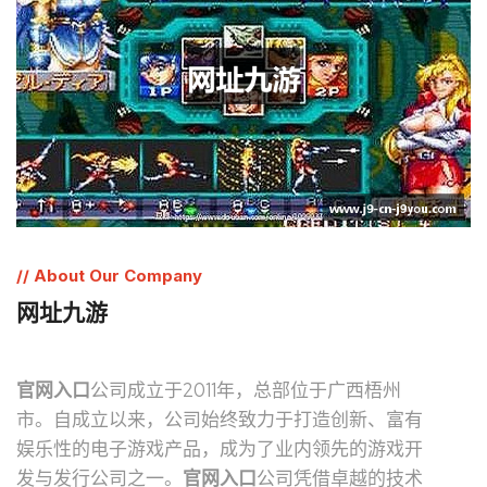
// About Our Company
网址九游
官网入口
公司成立于2011年，总部位于广西梧州
市。自成立以来，公司始终致力于打造创新、富有
娱乐性的电子游戏产品，成为了业内领先的游戏开
发与发行公司之一。
官网入口
公司凭借卓越的技术