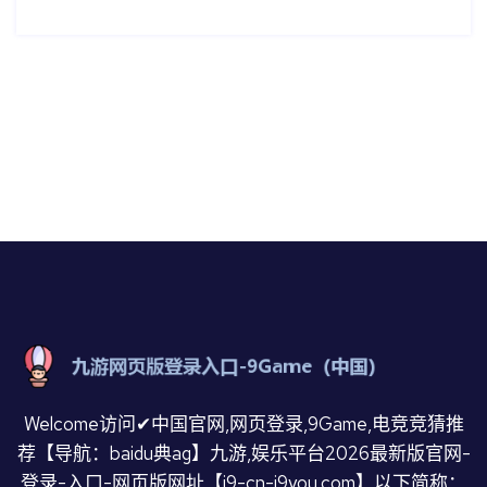
Welcome访问✔中国官网,网页登录,9Game,电竞竞猜推
荐【导航：baidu典ag】九游,娱乐平台2026最新版官网-
登录-入口-网页版网址【j9-cn-j9you.com】以下简称：